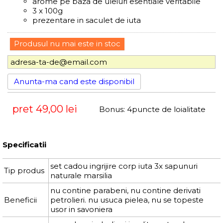
arome pe baza de uleiuri esentiale veritabile
3 x 100g
prezentare in saculet de iuta
Produsul nu mai este in stoc
Anunta-ma cand este disponibil
pret
49,00 lei
Bonus:
4
puncte de loialitate
Specificatii
set cadou ingrijire corp iuta 3x sapunuri
Tip produs
naturale marsilia
nu contine parabeni, nu contine derivati
Beneficii
petrolieri. nu usuca pielea, nu se topeste
usor in savoniera