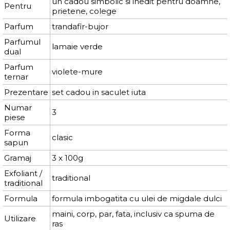
un cadou simbolic si inedit pentru doamne,
Pentru
prietene, colege
Parfum
trandafir-bujor
Parfumul
lamaie verde
dual
Parfum
violete-mure
ternar
Prezentare
set cadou in saculet iuta
Numar
3
piese
Forma
clasic
sapun
Gramaj
3 x 100g
Exfoliant /
traditional
traditional
Formula
formula imbogatita cu ulei de migdale dulci
maini, corp, par, fata, inclusiv ca spuma de
Utilizare
ras