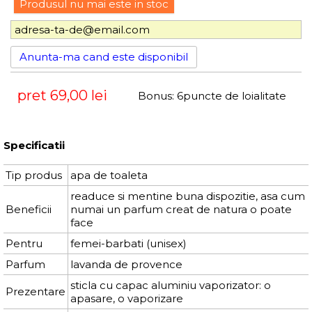
Produsul nu mai este in stoc
Anunta-ma cand este disponibil
pret
69,00 lei
Bonus:
6
puncte de loialitate
Specificatii
Tip produs
apa de toaleta
readuce si mentine buna dispozitie, asa cum
Beneficii
numai un parfum creat de natura o poate
face
Pentru
femei-barbati (unisex)
Parfum
lavanda de provence
sticla cu capac aluminiu vaporizator: o
Prezentare
apasare, o vaporizare