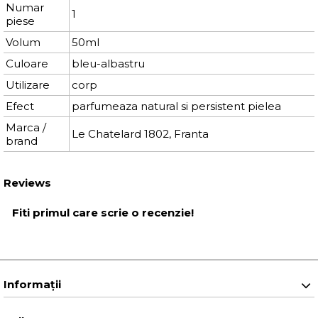
Numar
1
piese
Volum
50ml
Culoare
bleu-albastru
Utilizare
corp
Efect
parfumeaza natural si persistent pielea
Marca /
Le Chatelard 1802, Franta
brand
Reviews
Fiti primul care scrie o recenzie!
Informaţii