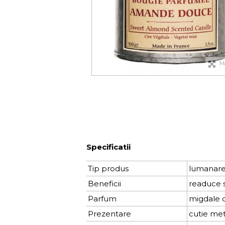
M
Specificatii
Tip produs
lumanare
Beneficii
readuce s
Parfum
migdale d
Prezentare
cutie met