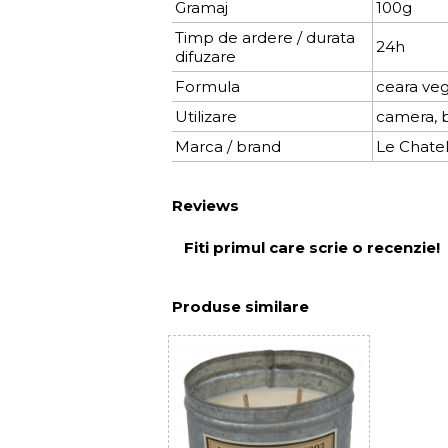
Gramaj
100g
Timp de ardere / durata
24h
difuzare
Formula
ceara veg
Utilizare
camera, bi
Marca / brand
Le Chatel
Reviews
Fiti primul care scrie o recenzie!
Produse similare