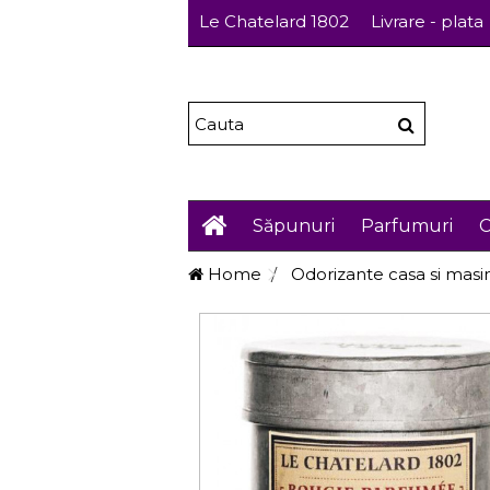
Le Chatelard 1802
Livrare - plata
Săpunuri
Parfumuri
C
Home
Odorizante casa si masi