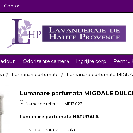
Contact
adouri
Odorizante cameră
Ingrijire corp
Pentru 
na
Lumanari parfumate
Lumanare parfumata MIGDA
Lumanare parfumata MIGDALE DULCI
Numar de referinta:
MP17-027
Lumanare parfumata
NATURALA
cu ceara vegetala