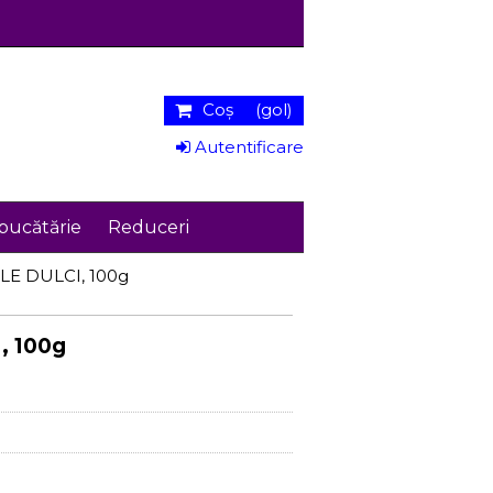
Coş
(gol)
Autentificare
bucătărie
Reduceri
LE DULCI, 100g
, 100g