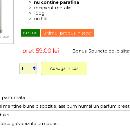
nu contine parafina
recipient metalic
100g
un fitil
in stoc
ultimul produs in stoc!
areste
pret
59,00 lei
Bonus:
5
puncte de loialita
Adauga in cos
 parfumata
i mentine buna dispozitie, asa cum numai un parfum creat
ulci
alica galvanizata cu capac