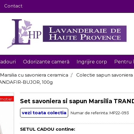
Contact
adouri
Odorizante cameră
Ingrijire corp
Pentru 
Marsilia cu savoniera ceramica
Colectie sapun savoniera
 TRANDAFIR-BUJOR, 100g
motie!
Set savoniera si sapun Marsilia TRA
vezi toata colectia
Numar de referinta:
MP22-093
SETUL CADOU contine: