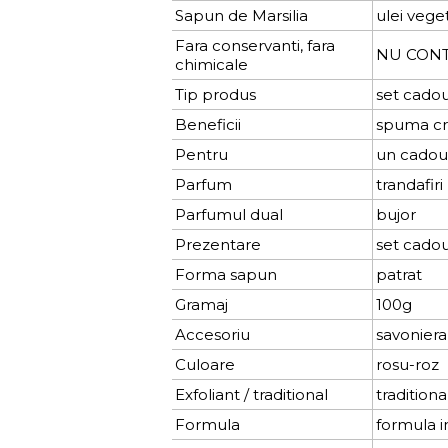
Sapun de Marsilia
ulei vege
Fara conservanti, fara
NU CONTIN
chimicale
Tip produs
set cadou
Beneficii
spuma cr
Pentru
un cadou 
Parfum
trandafiri
Parfumul dual
bujor
Prezentare
set cado
Forma sapun
patrat
Gramaj
100g
Accesoriu
savonier
Culoare
rosu-roz
Exfoliant / traditional
traditiona
Formula
formula i