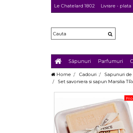
Le Chatelard 1802
Livrare - plata
Săpunuri
Parfumuri
C
Home
Cadouri
Sapunuri de 
Set savoniera si sapun Marsilia
Pro