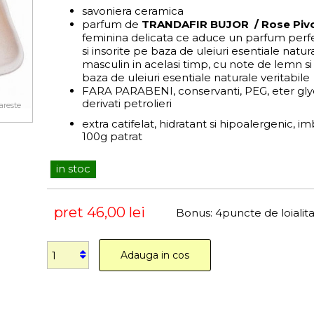
savoniera ceramica
parfum de
TRANDAFIR
BUJOR / Rose Piv
feminina delicata ce aduce un parfum perfec
si insorite pe baza de uleiuri esentiale natura
masculin in acelasi timp, cu note de lemn si
baza de uleiuri esentiale naturale veritabile
FARA PARABENI, conservanti, PEG, eter glyco
derivati petrolieri
areste
extra catifelat, hidratant si hipoalergenic, i
100g patrat
in stoc
pret
46,00 lei
Bonus:
4
puncte de loialit
Adauga in cos