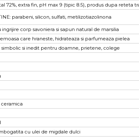
tal 72%, extra fin, pH max 9 (tipic 8.5), produs dupa reteta t
E: parabeni, silicon, sulfati, metilizotiazolinona
 ingrijire corp savoniera si sapun natural de marsilia
emoasa care hraneste, hidrateaza si parfumeaza pielea
simbolic si inedit pentru doamne, prietene, colege
u
a ceramica
l
mbogatita cu ulei de migdale dulci