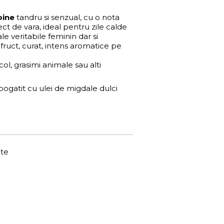
oine
tandru si senzual, cu o nota
t de vara, ideal pentru zile calde
le veritabile feminin dar si
 fruct, curat, intens aromatice pe
l, grasimi animale sau alti
mbogatit cu ulei de migdale dulci
ate