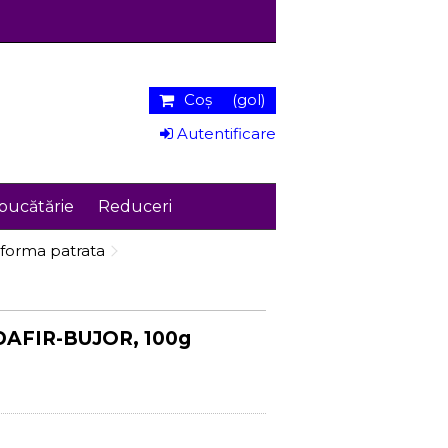
Coş
(gol)
Autentificare
bucătărie
Reduceri
 forma patrata
NDAFIR-BUJOR, 100g