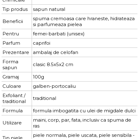
Tip produs
sapun natural
spuma cremoasa care hraneste, hidrateaza
Beneficii
si parfumeaza pielea
Pentru
femei-barbati (unisex)
Parfum
caprifoi
Prezentare
ambalaj de celofan
Forma
clasic 8.5x5x2 cm
sapun
Gramaj
100g
Culoare
galben-portocaliu
Exfoliant /
traditional
traditional
Formula
formula imbogatita cu ulei de migdale dulci
maini, corp, par, fata, inclusiv ca spuma de
Utilizare
ras
piele normala, piele uscata, piele sensibila -
Tip piele