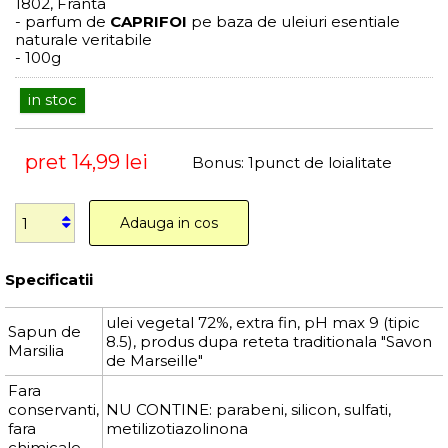
1802, Franta
- parfum de
CAPRIFOI
pe baza de uleiuri esentiale
naturale veritabile
- 100g
in stoc
pret
14,99 lei
Bonus:
1
punct de loialitate
Adauga in cos
Specificatii
ulei vegetal 72%, extra fin, pH max 9 (tipic
Sapun de
8.5), produs dupa reteta traditionala "Savon
Marsilia
de Marseille"
Fara
conservanti,
NU CONTINE: parabeni, silicon, sulfati,
fara
metilizotiazolinona
chimicale